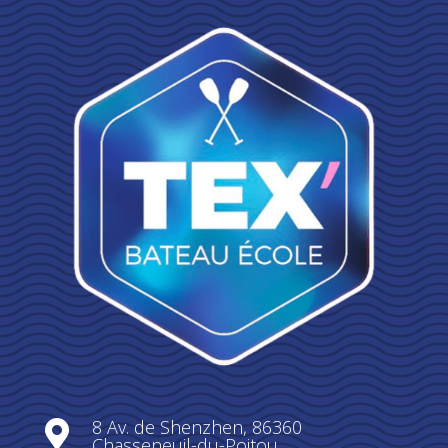
8 Av. de Shenzhen, 86360

Chasseneuil-du-Poitou