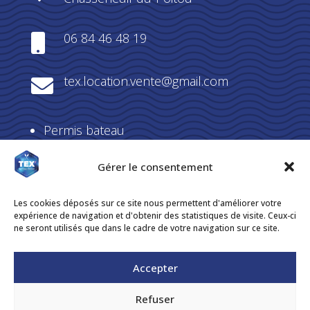
06 84 46 48 19

tex.location.vente@gmail.com

Permis bateau
Perfectionnement
Gérer le consentement
carte cadeaux
Agenda
Les cookies déposés sur ce site nous permettent d'améliorer votre
expérience de navigation et d'obtenir des statistiques de visite. Ceux-ci
Contact
ne seront utilisés que dans le cadre de votre navigation sur ce site.
Accepter
Toutes nos formations nautiques sont dispensées
Refuser
par notre organisme certifié
MT Formation.