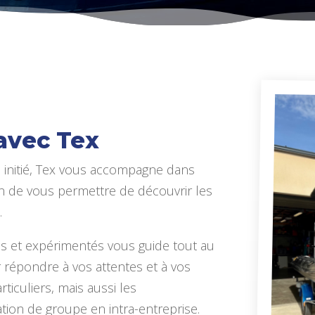
avec Tex
initié, Tex vous accompagne dans
in de vous permettre de découvrir les
.
és et expérimentés vous guide tout au
 répondre à vos attentes et à vos
iculiers, mais aussi les
tion de groupe en intra-entreprise.