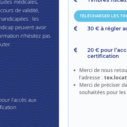
itudes médicales,
cours de validité,
TÉLÉCHARGER LES TI
handicapées : les
ndicap peuvent avoir
30 € à régler 

ormation n’hésitez pas
Lors
uter.
20 € pour l’acc

certification
Merci de nous reto
l'adresse :
tex.loca
Merci de préciser d
souhaitées pour les
pour l’accès aux
fication