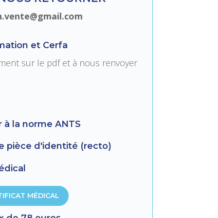
on.vente@gmail.com
mation et Cerfa
ement sur le pdf et à nous renvoyer
r à la norme ANTS
 pièce d'identité (recto)
édical
IFICAT MÉDICAL
x de 78 euros