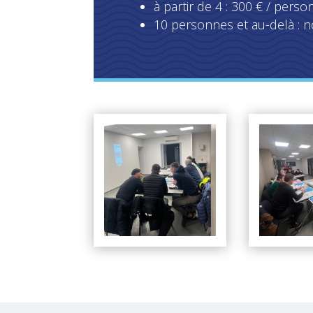
à partir de 4 : 300 € / perso
10 personnes et au-delà : 