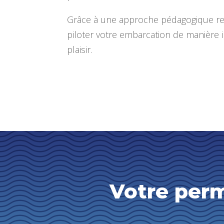
Grâce à une approche pédagogique re
piloter votre embarcation de manière
plaisir.
Votre perm