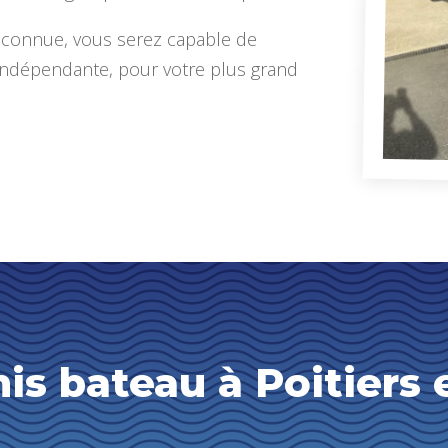
connue, vous serez capable de
 indépendante, pour votre plus grand
is bateau à Poitiers 