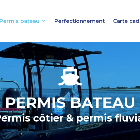
Permis bateau
Perfectionnement
Carte ca

PERMIS BATEAU
ermis côtier & permis fluvi