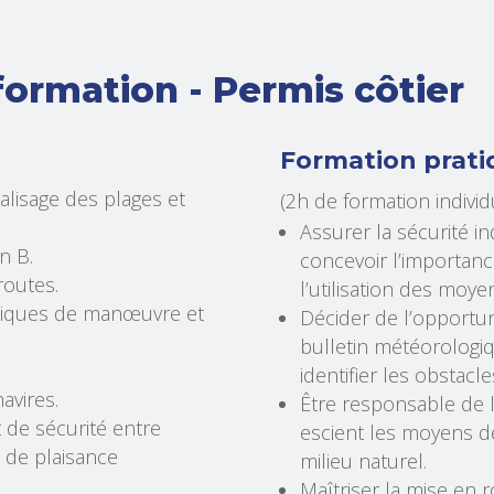
ormation - Permis côtier
Formation prati
balisage des plages et
(2h de formation individ
Assurer la sécurité in
n B.
concevoir l’importanc
routes.
l’utilisation des mo
oniques de manœuvre et
Décider de l’opportun
,
bulletin météorologiq
identifier les obstacl
avires.
Être responsable de l
t de sécurité entre
escient les moyens de
s de plaisance
milieu naturel.
Maîtriser la mise en r