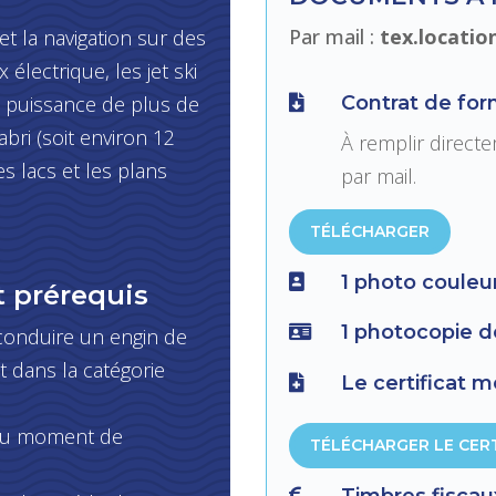
Par mail :
tex.locati
et la navigation sur des
électrique, les jet ski
Contrat de for
e puissance de plus de

bri (soit environ 12
À remplir direct
es lacs et les plans
par mail.
TÉLÉCHARGER
1 photo couleu

t prérequis
1 photocopie de

conduire un engin de
t dans la catégorie
Le certificat m

 au moment de
TÉLÉCHARGER LE CERT
Timbres fiscau
