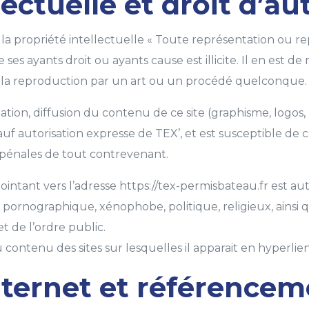
ectuelle et droit d’aut
 la propriété intellectuelle « Toute représentation ou re
es ayants droit ou ayants cause est illicite. Il en est d
u la reproduction par un art ou un procédé quelconque.
ation, diffusion du contenu de ce site (graphisme, logos
sauf autorisation expresse de TEX’, et est susceptible de
t pénales de tout contrevenant.
ointant vers l’adresse https://tex-permisbateau.fr est au
 pornographique, xénophobe, politique, religieux, ainsi 
t de l’ordre public.
contenu des sites sur lesquelles il apparait en hyperlien
internet et référence