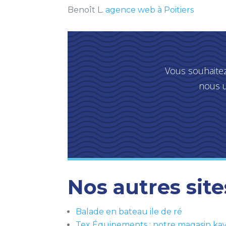
Benoît L.
agence web à Poitiers
Vous souhaitez
nous u
Nos autres sites
Balade en bateau ile de ré
Tex Équipements : notre magasin ka